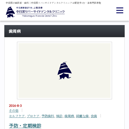
中目黒の
歯医者・
歯科
｜
中目黒
リバーサイド
デンタル
クリニックは
駅徒歩1分・
各専門医常駐
歯周病
2016-8-3
その他
セルフケア
,
プロケア
,
予防歯科
,
検診
,
歯周病
,
綺麗な歯
,
虫歯
予防・定期検診