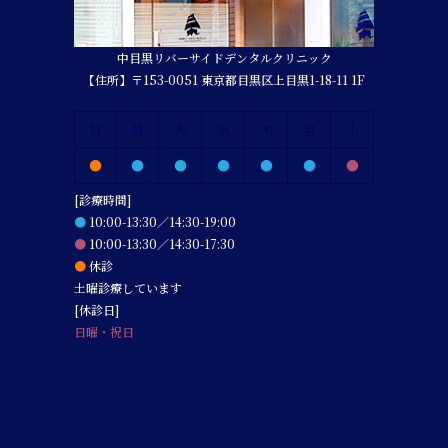
中目黒リバーサイドデンタルクリニック
【住所】〒153-0051 東京都目黒区上目黒1-18-11 1F
日
月
火
水
木
金
土
●
●
●
●
●
●
●
[診療時間]
●
10:00-13:30／14:30-19:00
●
10:00-13:30／14:30-17:30
●
休診
土曜診療しています
[休診日]
日曜・祝日