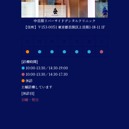
中目黒リバーサイドデンタルクリニック
【住所】〒153-0051 東京都目黒区上目黒1-18-11 1F
日
月
火
水
木
金
土
●
●
●
●
●
●
●
[診療時間]
●
10:00-13:30／14:30-19:00
●
10:00-13:30／14:30-17:30
●
休診
土曜診療しています
[休診日]
日曜・祝日