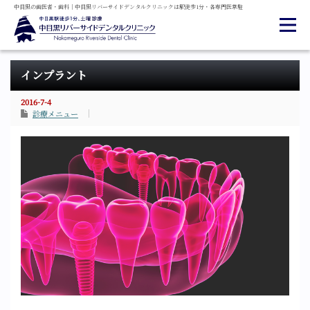
中目黒の
歯医者・
歯科
｜
中目黒
リバーサイド
デンタル
クリニックは
駅徒歩1分・
各専門医常駐
インプラント
2016-7-4
診療メニュー