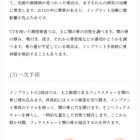
て、虫歯や歯周病が見つかった場合は、まずそれらの病気の治療
に専念します。お口の中に異常があると、インプラント治療に悪
影響が及ぶためです。
CTを用いた精密検査では、主に顎の骨の状態を調べます。顎の骨
の厚み、奥行き、深さ、それから骨密度などが適切かどうかを調
べます。骨の量が不足している場合は、インプラント手術時に骨
移植を検討することもあります。
(3)一次手術
インプラントの2回法では、人工歯根であるフィクスチャーを顎の
骨に埋め込みます。具体的にはメスで歯茎を切り開き、インプラン
ト専用のドリルを使って、顎の骨に穴を開けます。そこへフィクス
チャーを挿入し、一時的な蓋をした状態で縫合します。ここから
数か月間、フィクスチャーと顎の骨が結合するのを待ちます。