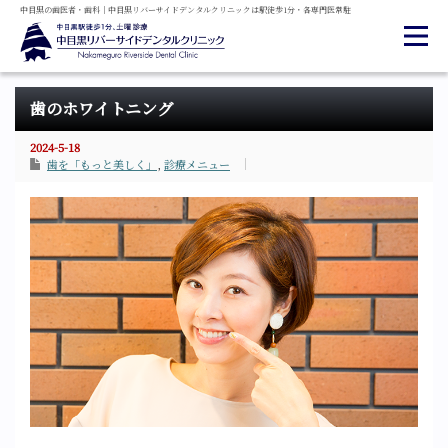
中目黒の
歯医者・
歯科
｜
中目黒
リバーサイド
デンタル
クリニックは
駅徒歩1分・
各専門医常駐
歯のホワイトニング
2024-5-18
歯を「もっと美しく」
,
診療メニュー