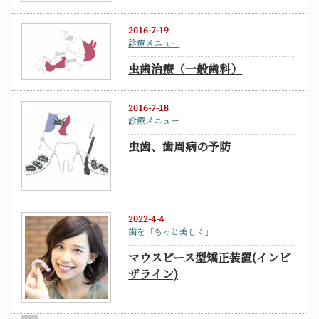
2016-7-19
診療メニュー
虫歯治療（一般歯科）
2016-7-18
診療メニュー
虫歯、歯周病の予防
2022-4-4
歯を「もっと美しく」
マウスピース型矯正装置(インビ
ザライン)