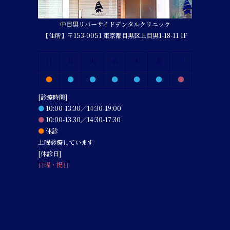
中目黒リバーサイドデンタルクリニック
【住所】〒153-0051 東京都目黒区上目黒1-18-11 1F
日
月
火
水
木
金
土
●
●
●
●
●
●
●
[診療時間]
●
10:00-13:30／14:30-19:00
●
10:00-13:30／14:30-17:30
●
休診
土曜診療しています
[休診日]
日曜・祝日