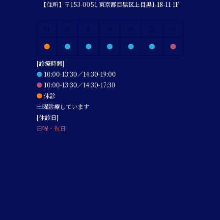
【住所】〒153-0051 東京都目黒区上目黒1-18-11 1F
日
月
火
水
木
金
土
●
●
●
●
●
●
●
[診療時間]
●
10:00-13:30／14:30-19:00
●
10:00-13:30／14:30-17:30
●
休診
土曜診療しています
[休診日]
日曜・祝日