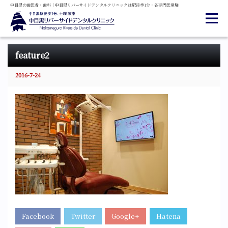
中目黒の
歯医者・
歯科
｜
中目黒
リバーサイド
デンタル
クリニックは
駅徒歩1分・
各専門医常駐
feature2
2016-7-24
Facebook
Twitter
Google+
Hatena