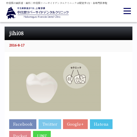
中目黒の
歯医者・
歯科
｜
中目黒
リバーサイド
デンタル
クリニックは
駅徒歩1分・
各専門医常駐
jihi08
2016-8-17
Facebook
Twitter
Google+
Hatena
Pocket
LINE