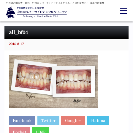
中目黒の
歯医者・
歯科
｜
中目黒
リバーサイド
デンタル
クリニックは
駅徒歩1分・
各専門医常駐
all_bf04
2016-8-17
Facebook
Twitter
Google+
Hatena
Pocket
LINE