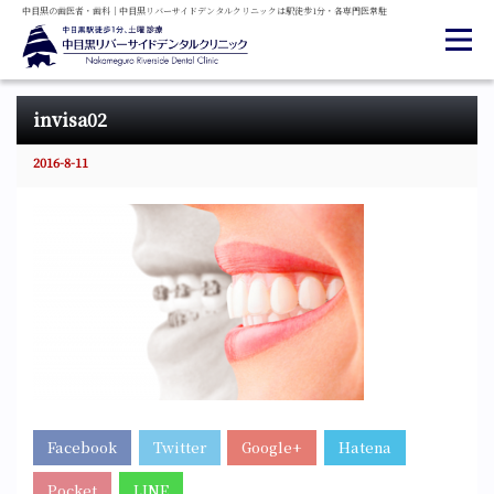
中目黒の
歯医者・
歯科
｜
中目黒
リバーサイド
デンタル
クリニックは
駅徒歩1分・
各専門医常駐
invisa02
2016-8-11
Facebook
Twitter
Google+
Hatena
Pocket
LINE