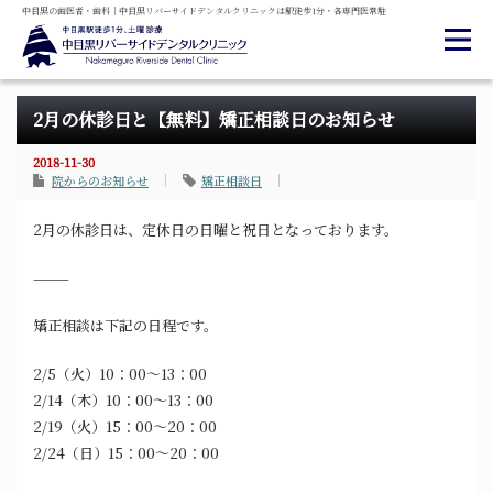
中目黒の
歯医者・
歯科
｜
中目黒
リバーサイド
デンタル
クリニックは
駅徒歩1分・
各専門医常駐
2月の休診日と【無料】矯正相談日のお知らせ
2018-11-30
院からのお知らせ
矯正相談日
2月の休診日は、定休日の日曜と祝日となっております。
———
矯正相談は下記の日程です。
2/5（火）10：00〜13：00
2/14（木）10：00〜13：00
2/19（火）15：00〜20：00
2/24（日）15：00〜20：00