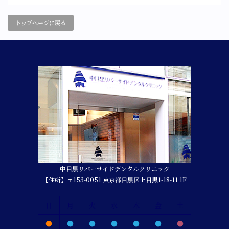
トップページに戻る
中目黒リバーサイドデンタルクリニック
【住所】〒153-0051 東京都目黒区上目黒1-18-11 1F
日
月
火
水
木
金
土
●
●
●
●
●
●
●