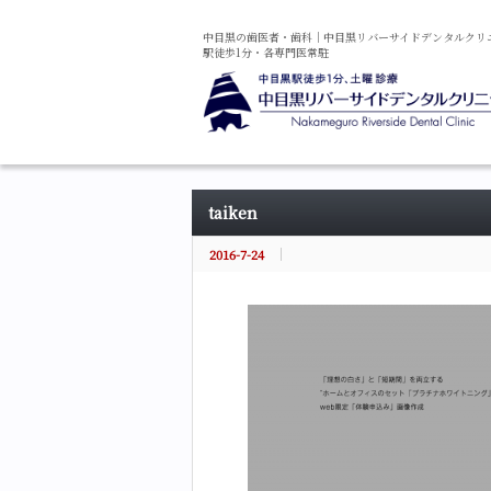
中目黒の
歯医者・
歯科
｜
中目黒
リバーサイド
デンタル
クリ
駅徒歩1分・
各専門医常駐
taiken
2016-7-24