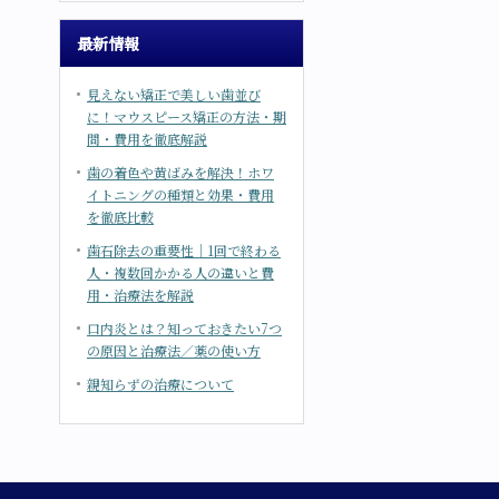
最新情報
見えない矯正で美しい歯並び
に！マウスピース矯正の方法・期
間・費用を徹底解説
歯の着色や黄ばみを解決！ホワ
イトニングの種類と効果・費用
を徹底比較
歯石除去の重要性｜1回で終わる
人・複数回かかる人の違いと費
用・治療法を解説
口内炎とは？知っておきたい7つ
の原因と治療法／薬の使い方
親知らずの治療について