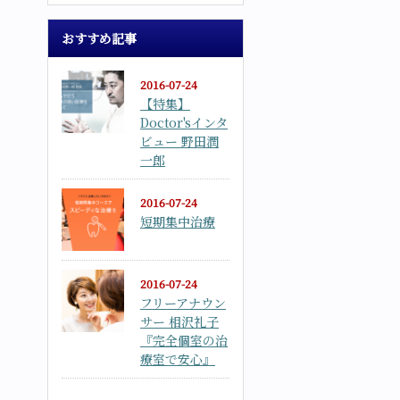
おすすめ記事
2016-07-24
【特集】
Doctor'sインタ
ビュー 野田潤
一郎
2016-07-24
短期集中治療
2016-07-24
フリーアナウン
サー 相沢礼子
『完全個室の治
療室で安心』