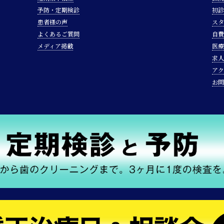
予防・定期検診
初診
患者様の声
スタ
よくあるご質問
自費
メディア掲載
医療
求人
アク
お問