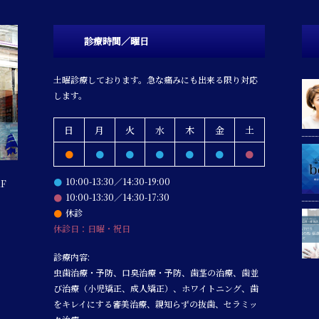
診療時間／曜日
土曜診療しております。急な痛みにも出来る限り対応
します。
日
月
火
水
木
金
土
●
●
●
●
●
●
●
10:00-13:30／14:30-19:00
●
1F
10:00-13:30／14:30-17:30
●
休診
●
休診日：日曜・祝日
診療内容:
虫歯治療・予防、口臭治療・予防、歯茎の治療、歯並
び治療（小児矯正、成人矯正）、ホワイトニング、歯
をキレイにする審美治療、親知らずの抜歯、セラミッ