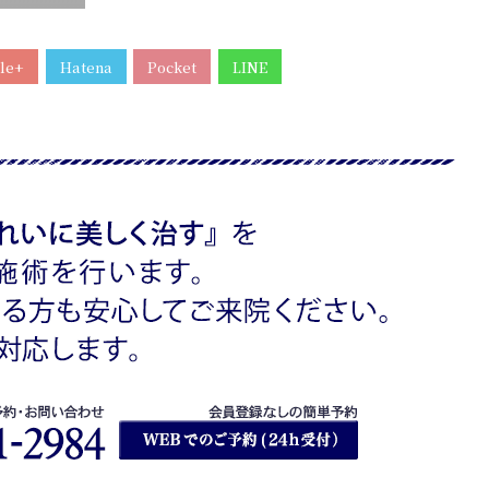
le+
Hatena
Pocket
LINE