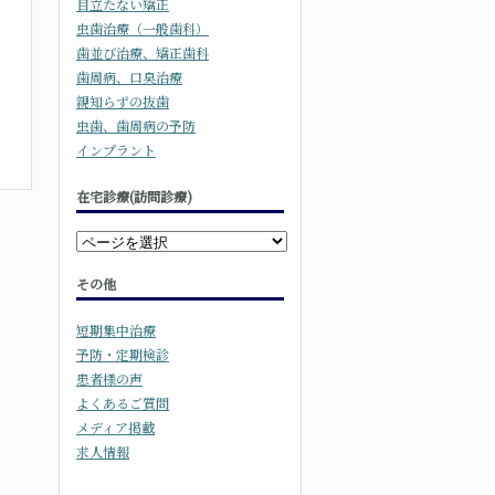
目立たない矯正
虫歯治療（一般歯科）
歯並び治療、矯正歯科
歯周病、口臭治療
親知らずの抜歯
虫歯、歯周病の予防
インプラント
在宅診療(訪問診療)
その他
短期集中治療
予防・定期検診
患者様の声
よくあるご質問
メディア掲載
求人情報