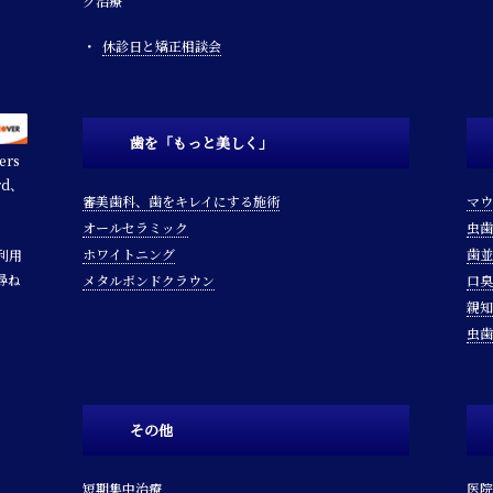
ク治療
休診日と矯正相談会
歯を「もっと美しく」
rs
rd、
審美歯科、歯をキレイにする施術
マウ
オールセラミック
虫歯
ホワイトニング
歯並
利用
尋ね
メタルボンドクラウン
口臭
親知
虫歯
その他
短期集中治療
医院