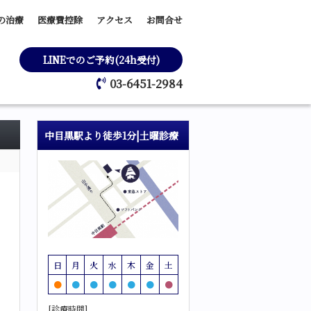
の治療
医療費控除
アクセス
お問合せ
LINEでのご予約(24h受付)
03-6451-2984
中目黒駅より徒歩1分|土曜診療
日
月
火
水
木
金
土
●
●
●
●
●
●
●
[診療時間]