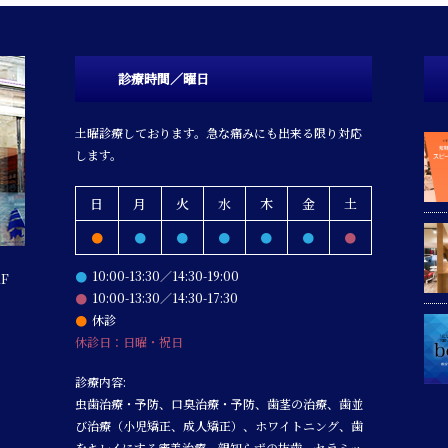
診療時間／曜日
土曜診療しております。急な痛みにも出来る限り対応
します。
日
月
火
水
木
金
土
●
●
●
●
●
●
●
10:00-13:30／14:30-19:00
●
1F
10:00-13:30／14:30-17:30
●
休診
●
休診日：日曜・祝日
診療内容:
虫歯治療・予防、口臭治療・予防、歯茎の治療、歯並
び治療（小児矯正、成人矯正）、ホワイトニング、歯
をキレイにする審美治療、親知らずの抜歯、セラミッ