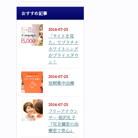
おすすめ記事
2016-07-25
「サイトを見
た」でプラチナ
ホワイトニング
がプライスダウ
ン！
2016-07-25
短期集中治療
2016-07-25
フリーアナウン
サー 相沢礼子
『完全個室の治
療室で安心』