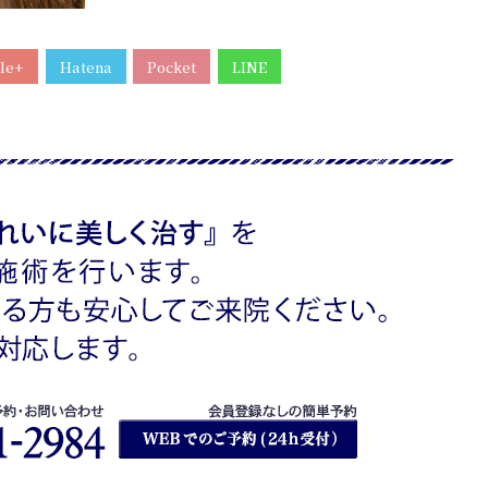
le+
Hatena
Pocket
LINE