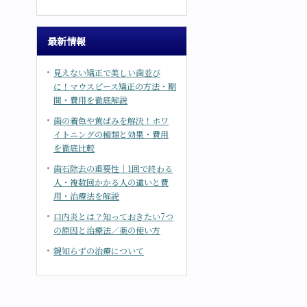
最新情報
見えない矯正で美しい歯並び
に！マウスピース矯正の方法・期
間・費用を徹底解説
歯の着色や黄ばみを解決！ホワ
イトニングの種類と効果・費用
を徹底比較
歯石除去の重要性｜1回で終わる
人・複数回かかる人の違いと費
用・治療法を解説
口内炎とは？知っておきたい7つ
の原因と治療法／薬の使い方
親知らずの治療について