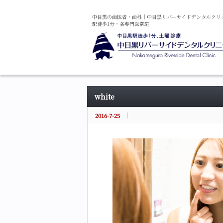
中目黒の
歯医者・
歯科
｜
中目黒
リバーサイド
デンタル
クリ
駅徒歩1分・
各専門医常駐
white
2016-7-25