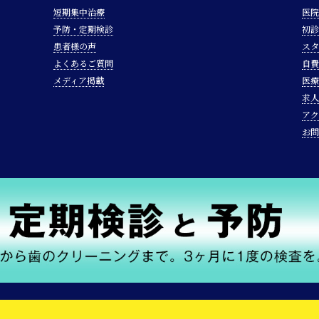
短期集中治療
医院
予防・定期検診
初診
患者様の声
スタ
よくあるご質問
自費
メディア掲載
医療
求人
アク
お問