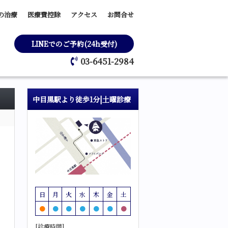
の治療
医療費控除
アクセス
お問合せ
LINEでのご予約(24h受付)
03-6451-2984
中目黒駅より徒歩1分|土曜診療
日
月
火
水
木
金
土
●
●
●
●
●
●
●
[診療時間]