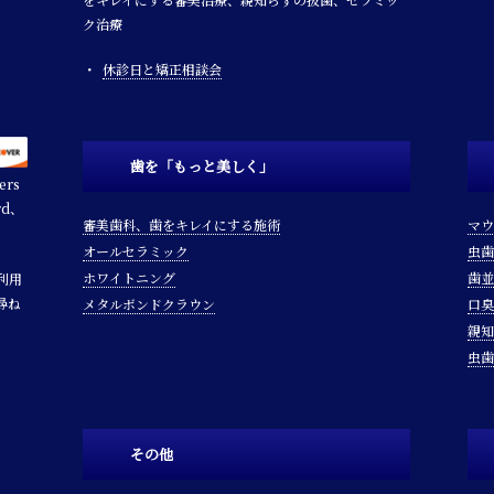
ク治療
休診日と矯正相談会
歯を「もっと美しく」
rs
rd、
審美歯科、歯をキレイにする施術
マウ
オールセラミック
虫歯
ホワイトニング
歯並
利用
尋ね
メタルボンドクラウン
口臭
親知
虫歯
その他