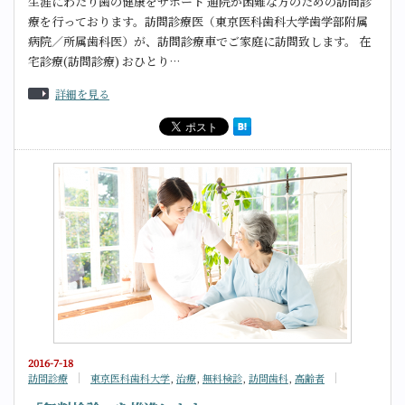
生涯にわたり歯の健康をサポート 通院が困難な方のための訪問診
療を行っております。訪問診療医（東京医科歯科大学歯学部附属
病院／所属歯科医）が、訪問診療車でご家庭に訪問致します。 在
宅診療(訪問診療) おひとり…
詳細を見る
2016-7-18
訪問診療
東京医科歯科大学
,
治療
,
無料検診
,
訪問歯科
,
高齢者