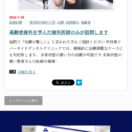
2016-7-18
訪問診療
東京医科歯科大学
,
治療
,
訪問歯科
,
高齢者
高齢者歯科を学んだ歯科医師のみが訪問します
他院で『治療が難しい』と言われた方もご相談ください 中目黒リ
バーサイドデンタルクリニックでは、積極的に治療困難なケースに
も対応致します。 全身状態の悪い方の治療が可能です 全身状態の
悪い患者さんの抜歯や歯周…
詳細を見る
トップページに戻る