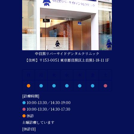
中目黒リバーサイドデンタルクリニック
【住所】〒153-0051 東京都目黒区上目黒1-18-11 1F
日
月
火
水
木
金
土
●
●
●
●
●
●
●
[診療時間]
●
10:00-13:30／14:30-19:00
●
10:00-13:30／14:30-17:30
●
休診
土曜診療しています
[休診日]