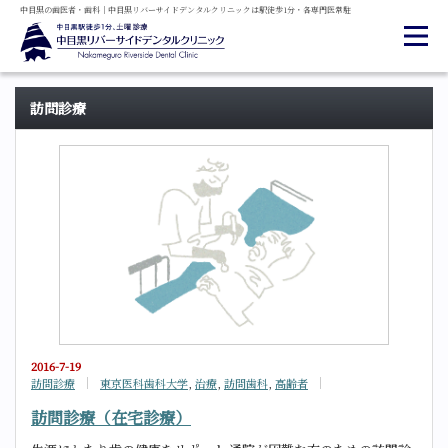
中目黒の
歯医者・
歯科
｜
中目黒
リバーサイド
デンタル
クリニックは
駅徒歩1分・
各専門医常駐
訪問診療
2016-7-19
訪問診療
東京医科歯科大学
,
治療
,
訪問歯科
,
高齢者
訪問診療（在宅診療）